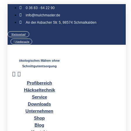
Zum
0 36 83 - 64 22 90
Inhalt
info@mulchmaster.de
springen
An der Asbacher Str. 5, 98574 Schmalkalden
Werksverkauf
Händlersuche
ökologisches Mähen ohne
Schnittgutentsorgung
Profibereich
Häckseltechnik
Service
Downloads
Unternehmen
Shop
Blog