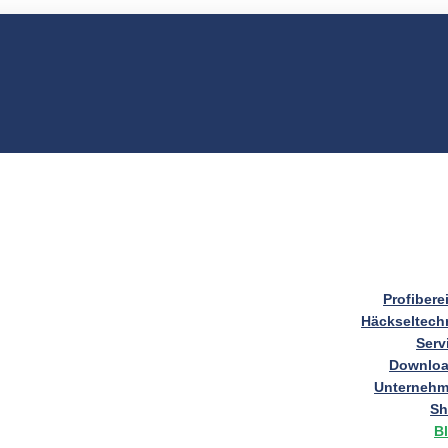
Profibere
Häckseltech
Serv
Downlo
Unterneh
S
B