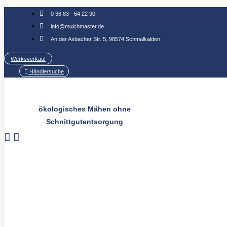
Zum
0 36 83 - 64 22 90
Inhalt
info@mulchmaster.de
springen
An der Asbacher Str. 5, 98574 Schmalkalden
Werksverkauf
Händlersuche
ökologisches Mähen ohne
Schnittgutentsorgung