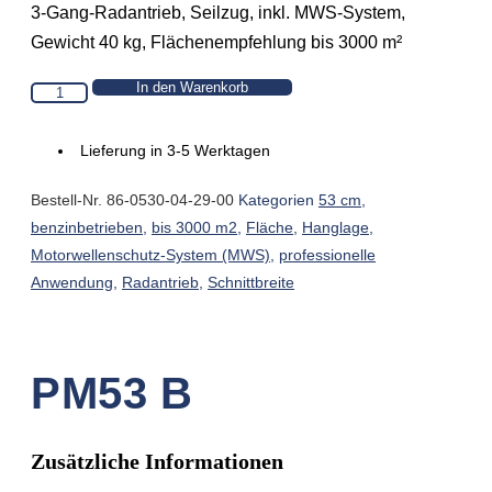
3-Gang-Radantrieb, Seilzug, inkl. MWS-System,
Gewicht 40 kg, Flächenempfehlung bis 3000 m²
In den Warenkorb
PM53
B
Menge
Lieferung in 3-5 Werktagen
Bestell-Nr.
86-0530-04-29-00
Kategorien
53 cm
,
benzinbetrieben
,
bis 3000 m2
,
Fläche
,
Hanglage
,
Motorwellenschutz-System (MWS)
,
professionelle
Anwendung
,
Radantrieb
,
Schnittbreite
PM53 B
Zusätzliche Informationen