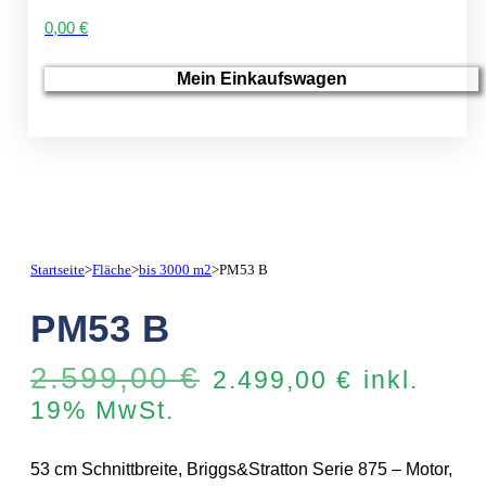
0,00 €
Mein Einkaufswagen
Startseite
>
Fläche
>
bis 3000 m2
>
PM53 B
PM53 B
Ursprünglicher
Aktuelle
2.599,00
€
2.499,00
€
inkl.
Preis
Preis
19% MwSt.
war:
ist:
2.599,00 €
2.499,00
53 cm Schnittbreite, Briggs&Stratton Serie 875 – Motor,