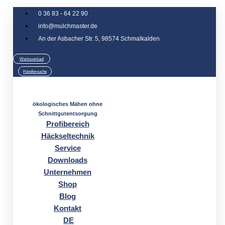
Zum
0 36 83 - 64 22 90
Inhalt
info@mulchmaster.de
springen
An der Asbacher Str. 5, 98574 Schmalkalden
Werksverkauf
Händlersuche
ökologisches Mähen ohne
Schnittgutentsorgung
Profibereich
Häckseltechnik
Service
Downloads
Unternehmen
Shop
Blog
Kontakt
DE