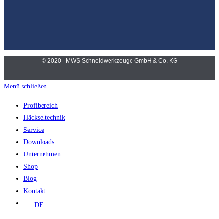
© 2020 - MWS Schneidwerkzeuge GmbH & Co. KG
Menü schließen
Profibereich
Häckseltechnik
Service
Downloads
Unternehmen
Shop
Blog
Kontakt
DE