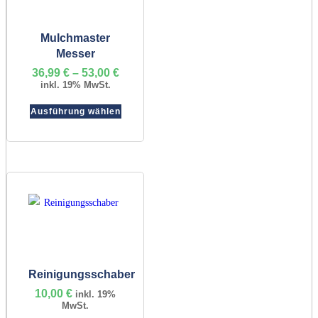
Mulchmaster
Messer
36,99
€
–
53,00
€
Preisspanne:
36,99 €
inkl. 19% MwSt.
bis
Dieses
53,00 €
Ausführung wählen
Produkt
weist
mehrere
Varianten
auf.
Die
Optionen
können
auf
Reinigungsschaber
der
10,00
€
inkl. 19%
Produktseite
MwSt.
gewählt