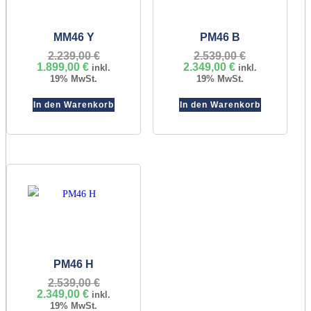
MM46 Y
PM46 B
2.239,00
€
Ursprünglicher
2.539,00
€
Ursprünglic
1.899,00
€
Aktueller
Preis
2.349,00
€
Aktueller
Preis
inkl.
inkl.
Preis
war:
Preis
war:
19% MwSt.
19% MwSt.
ist:
2.239,00 €
ist:
2.539,00 €
1.899,00 €.
2.349,00 €.
In den Warenkorb
In den Warenkorb
PM46 H
2.539,00
€
Ursprünglicher
2.349,00
€
Aktueller
Preis
inkl.
Preis
war:
19% MwSt.