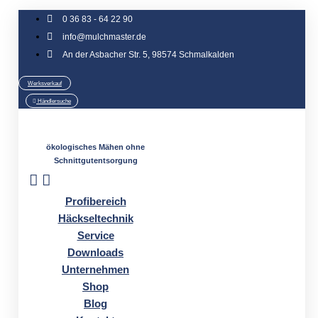
Zum
0 36 83 - 64 22 90
Inhalt
info@mulchmaster.de
springen
An der Asbacher Str. 5, 98574 Schmalkalden
Werksverkauf
Händlersuche
ökologisches Mähen ohne
Schnittgutentsorgung
Profibereich
Häckseltechnik
Service
Downloads
Unternehmen
Shop
Blog