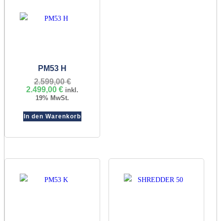
PM53 H
2.599,00
€
Ursprünglicher
2.499,00
€
Aktueller
Preis
inkl.
Preis
war:
19% MwSt.
ist:
2.599,00 €
2.499,00 €.
In den Warenkorb