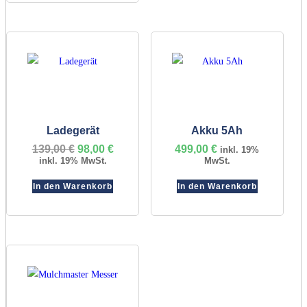
Ladegerät
Akku 5Ah
139,00
€
Ursprünglicher
98,00
€
Aktueller
499,00
€
inkl. 19%
Preis
Preis
inkl. 19% MwSt.
MwSt.
war:
ist:
139,00 €
98,00 €.
In den Warenkorb
In den Warenkorb