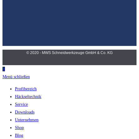
© 2020 - MWS Schneidwerkzeuge GmbH & Co. KG
Menü schließen
Profibereich
Häckseltechnik
Service
Downloads
Unternehmen
Shop
Blog