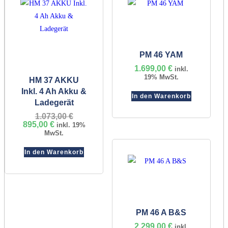
PM 46 YAM
1.699,00
€
inkl.
19% MwSt.
HM 37 AKKU
Inkl. 4 Ah Akku &
In den Warenkorb
Ladegerät
1.073,00
€
Ursprünglicher
895,00
€
Aktueller
Preis
inkl. 19%
Preis
war:
MwSt.
ist:
1.073,00 €
895,00 €.
In den Warenkorb
PM 46 A B&S
2.299,00
€
inkl.