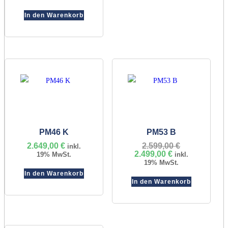
ist:
2.539,00 €
2.349,00 €.
In den Warenkorb
PM46 K
PM53 B
2.649,00
€
2.599,00
€
Ursprünglic
inkl.
2.499,00
€
Aktueller
Preis
19% MwSt.
inkl.
Preis
war:
19% MwSt.
ist:
2.599,00 €
In den Warenkorb
2.499,00 €.
In den Warenkorb