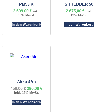
PM53 K
SHREDDER 50
2.699,00
€
2.675,00
€
inkl.
inkl.
19% MwSt.
19% MwSt.
In den Warenkorb
In den Warenkorb
Akku 4Ah
459,00
€
Ursprünglicher
390,00
€
Aktueller
Preis
Preis
inkl. 19% MwSt.
war:
ist:
459,00 €
390,00 €.
In den Warenkorb