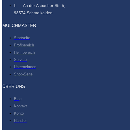
An der Asbacher Str. 5,
98574 Schmalkalden
MULCHMASTER
Startseite
Profibereich
Heimbereich
Service
Unternehmen
Shop-Seite
ÜBER UNS
Blog
Kontakt
Konto
Händler