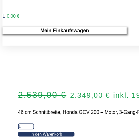
0,00 €
Mein Einkaufswagen
Ursprünglicher
Aktuel
2.539,00
€
2.349,00
€
inkl. 
Preis
Preis
war:
ist:
46 cm Schnittbreite, Honda GCV 200 – Motor, 3-Gang-
2.539,00 €
2.349,
PM46
H
In den Warenkorb