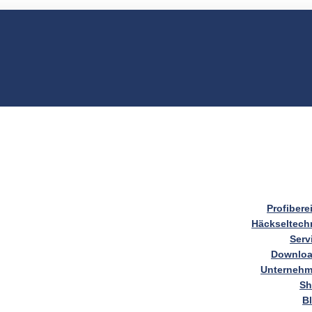
Profibere
Häckseltech
Serv
Downlo
Unterneh
S
B