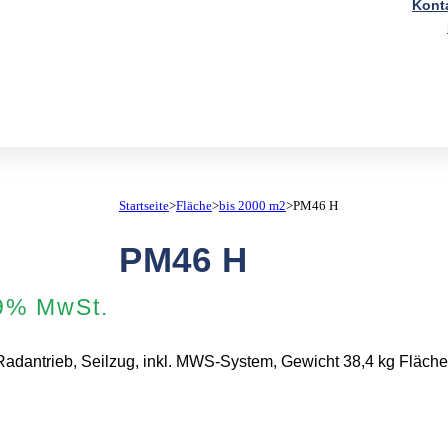
Kont
Startseite
>
Fläche
>
bis 2000 m2
>
PM46 H
PM46 H
ler
19% MwSt.
Radantrieb, Seilzug, inkl. MWS-System, Gewicht 38,4 kg Fläch
00 €.