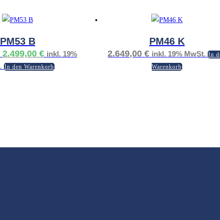
PM53 B
PM46 K
Ursprünglicher
Aktueller
2.499,00
€
2.649,00
€
inkl. 19%
inkl. 19% MwSt.
In 
Preis
Preis
.
In den Warenkorb
Warenkorb
war:
ist:
2.599,00 €
2.499,00 €.