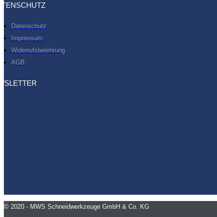
ATENSCHUTZ
Datenschutz
Impressum
Widerrufsbelehrung
AGB
WSLETTER
© 2020 - MWS Schneidwerkzeuge GmbH & Co. KG