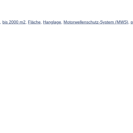
,
bis 2000 m2
,
Fläche
,
Hanglage
,
Motorwellenschutz-System (MWS)
,
p