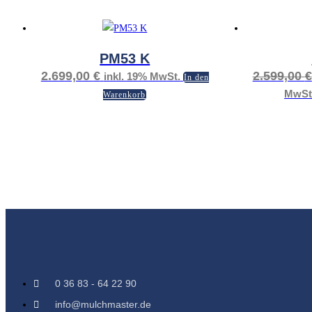
PM53 K
2.699,00
€
2.599,00
€
inkl. 19% MwSt.
In den
MwSt
Warenkorb
0 36 83 - 64 22 90
info@mulchmaster.de