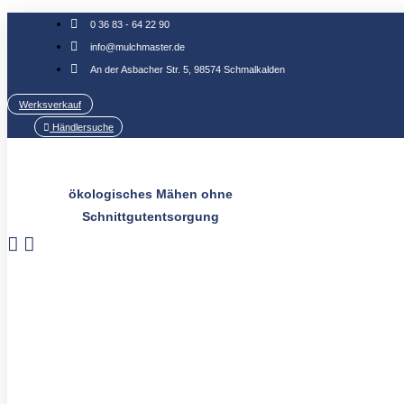
Zum
0 36 83 - 64 22 90
Inhalt
info@mulchmaster.de
springen
An der Asbacher Str. 5, 98574 Schmalkalden
Werksverkauf
Händlersuche
ökologisches Mähen ohne
Schnittgutentsorgung