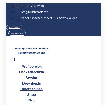
Zum
0 36 83 - 64 22 90
Inhalt
info@mulchmaster.de
springen
An der Asbacher Str. 5, 98574 Schmalkalden
Werksverkauf
Händlersuche
ökologisches Mähen ohne
Schnittgutentsorgung
Profibereich
Häckseltechnik
Service
Downloads
Unternehmen
Shop
Blog