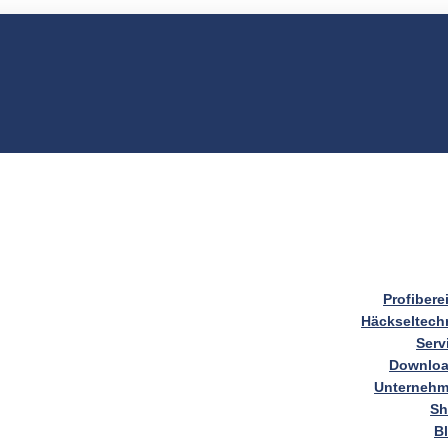
Profibere
Häckseltech
Serv
Downlo
Unterneh
S
B