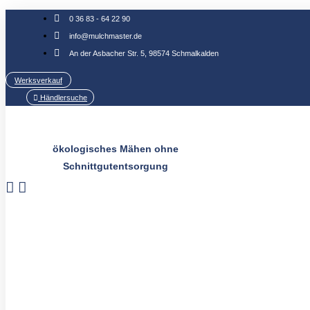
Zum
0 36 83 - 64 22 90
Inhalt
info@mulchmaster.de
springen
An der Asbacher Str. 5, 98574 Schmalkalden
Werksverkauf
Händlersuche
ökologisches Mähen ohne
Schnittgutentsorgung