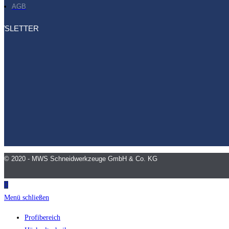
AGB
WSLETTER
© 2020 - MWS Schneidwerkzeuge GmbH & Co. KG
Menü schließen
Profibereich