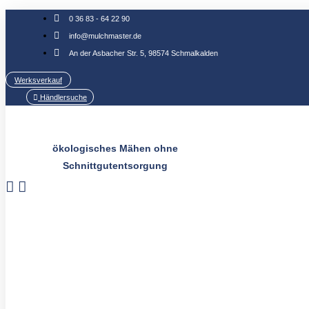
Zum
0 36 83 - 64 22 90
Inhalt
info@mulchmaster.de
springen
An der Asbacher Str. 5, 98574 Schmalkalden
Werksverkauf
Händlersuche
ökologisches Mähen ohne
Schnittgutentsorgung