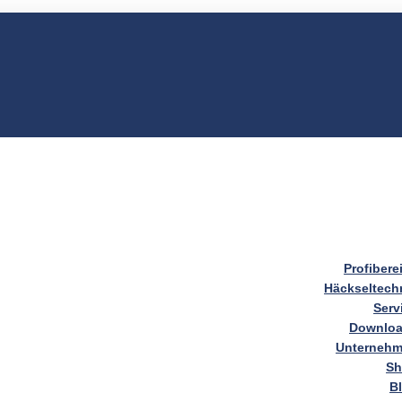
Profibere
Häckseltech
Serv
Downlo
Unterneh
S
B