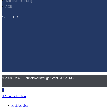
Widerrufsbelehrung
AGB
WSLETTER
© 2020 - MWS Schneidwerkzeuge GmbH & Co. KG
Menü schließen
Profibereich