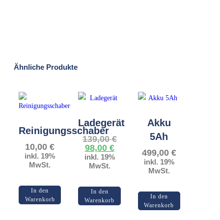
Ähnliche Produkte
Ladegerät
Akku
Reinigungsschaber
5Ah
Ursprünglicher
139,00
€
10,00
€
Aktueller
Preis
98,00
€
499,00
€
Preis
war:
inkl. 19%
inkl. 19%
inkl. 19%
ist:
139,00 €
MwSt.
MwSt.
MwSt.
98,00 €.
In den
In den
In den
Warenkorb
Warenkorb
Warenkorb