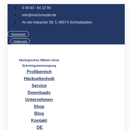
Zum
0 36 83 - 64 22 90
Inhalt
info@mulchmaster.de
springen
An der Asbacher Str. 5, 98574 Schmalkalden
Werksverkauf
Händlersuche
ökologisches Mähen ohne
Schnittgutentsorgung
Profibereich
Häckseltechnik
Service
Downloads
Unternehmen
Shop
Blog
Kontakt
DE