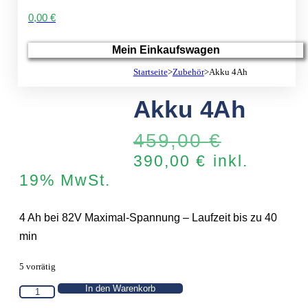
0,00 €
Mein Einkaufswagen
Startseite
>
Zubehör
>
Akku 4Ah
Akku 4Ah
Ursprüng
459,00
€
Aktueller
Preis
390,00
€
inkl.
Preis
war:
19% MwSt.
ist:
459,00 
390,00 €.
4 Ah bei 82V Maximal-Spannung – Laufzeit bis zu 40
min
5 vorrätig
In den Warenkorb
Akku