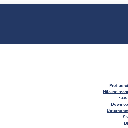
Profibere
Häckseltech
Serv
Downlo
Unterneh
S
B