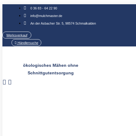
Zum
0 36 83 - 64 22 90
Inhalt
info@mulchmaster.de
springen
An der Asbacher Str. 5, 98574 Schmalkalden
Werksverkauf
Händlersuche
ökologisches Mähen ohne
Schnittgutentsorgung