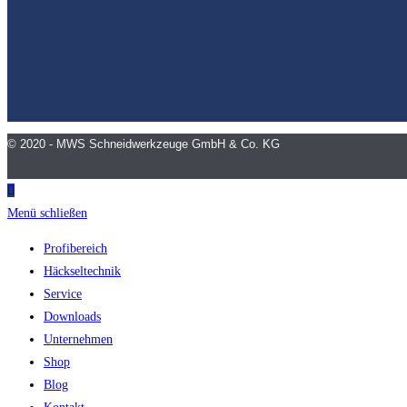
© 2020 - MWS Schneidwerkzeuge GmbH & Co. KG
Menü schließen
Profibereich
Häckseltechnik
Service
Downloads
Unternehmen
Shop
Blog