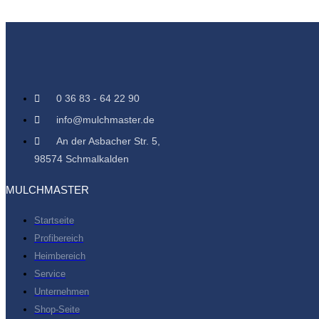
0 36 83 - 64 22 90
info@mulchmaster.de
An der Asbacher Str. 5,
98574 Schmalkalden
MULCHMASTER
Startseite
Profibereich
Heimbereich
Service
Unternehmen
Shop-Seite