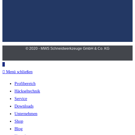
© 2020 - MWS Schneidwerkzeuge GmbH & Co. KG
Menü schließen
Profibereich
Häckseltechnik
Service
Downloads
Unternehmen
Shop
Blog