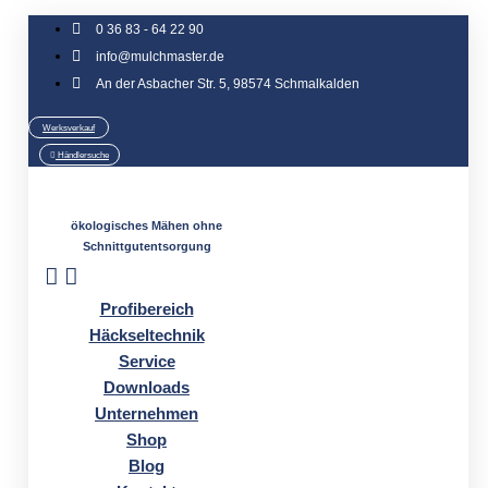
Zum
0 36 83 - 64 22 90
Inhalt
info@mulchmaster.de
springen
An der Asbacher Str. 5, 98574 Schmalkalden
Werksverkauf
Händlersuche
ökologisches Mähen ohne
Schnittgutentsorgung
Profibereich
Häckseltechnik
Service
Downloads
Unternehmen
Shop
Blog